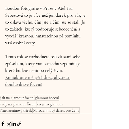
Boudoir fotografie v Praze v Ateliéru 
Šebestová to je více než jen dárek pro vás; je 
to oslava všeho, čím jste a čím jste se stali. Je 
to zážitek, který podporuje sebeocenění a 
vytváří krásnou, hmatatelnou připomínku 
vaší osobní cesty. 
Tento rok se rozhodněte oslavit sami sebe 
způsobem, který vám zanechá vzpomínky, 
které budete cenit po celý život. 
Kontaktujte mě ještě dnes, abyste si 
domluvili své focení!
jak na glamour focení
glamour focení
rady na glamour focení
co je to glamour
Narozeninový dárek
Narozeninový dárek pro ženu