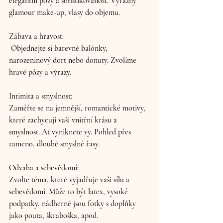
elegantní pózy a sofistikovanost. Výrazný 
glamour make-up, vlasy do objemu.
Zábava a hravost:
 Objednejte si barevné balónky, 
narozeninový dort nebo donuty. Zvolíme 
hravé pózy a výrazy. 
Intimita a smyslnost: 
Zaměřte se na jemnější, romantické motivy, 
které zachycují vaši vnitřní krásu a 
smyslnost. Ať vyniknete vy. Pohled přes 
rameno, dlouhé smyslné řasy.
Odvaha a sebevědomí: 
Zvolte téma, které vyjadřuje vaši sílu a 
sebevědomí. Může to být latex, vysoké 
podpatky, nádherné jsou fotky s doplňky 
jako pouta, škraboška, apod.