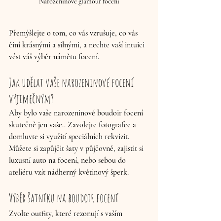
Narozeninové glamour focení
Přemýšlejte o tom, co vás vzrušuje, co vás 
činí krásnými a silnými, a nechte vaší intuici 
vést váš výběr námětu focení.
Jak udělat vaše narozeninové focení 
výjimečným?
Aby bylo vaše narozeninové boudoir focení 
skutečně jen vaše.. Zavolejte fotografce a 
domluvte si využití speciálních rekvizit. 
Můžete si zapůjčit šaty v půjčovně, zajistit si 
luxusní auto na focení, nebo sebou do 
ateliéru vzít nádherný květinový šperk.
Výběr šatníku na boudoir focení 
Zvolte outfity, které rezonují s vaším 