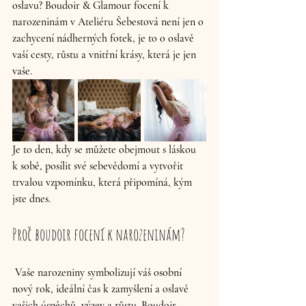
oslavu? Boudoir & Glamour focení k 
narozeninám v Ateliéru Šebestová není jen o 
zachycení nádherných fotek, je to o oslavě 
vaší cesty, růstu a vnitřní krásy, která je jen 
vaše. 
Je to den, kdy se můžete obejmout s láskou 
k sobě, posílit své sebevědomí a vytvořit 
trvalou vzpomínku, která připomíná, kým 
jste dnes.
Proč boudoir focení k narozeninám?
 Vaše narozeniny symbolizují váš osobní 
nový rok, ideální čas k zamyšlení a oslavě 
vašich úspěchů, výzev a růstu. Boudoir 