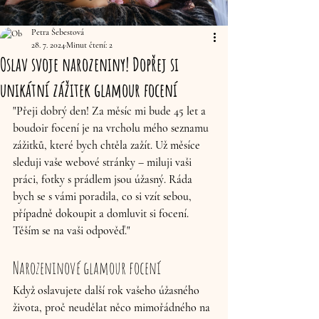
Petra Šebestová
28. 7. 2024
Minut čtení: 2
Oslav svoje narozeniny! Dopřej si
unikátní zážitek glamour focení
"Přeji dobrý den! Za měsíc mi bude 45 let a 
boudoir focení je na vrcholu mého seznamu 
zážitků, které bych chtěla zažít. Už měsíce 
sleduji vaše webové stránky – miluji vaši 
práci, fotky s prádlem jsou úžasný. Ráda 
bych se s vámi poradila, co si vzít sebou, 
případně dokoupit a domluvit si focení. 
Těším se na vaši odpověď."
Narozeninové glamour focení 
Když oslavujete další rok vašeho úžasného 
života, proč neudělat něco mimořádného na 