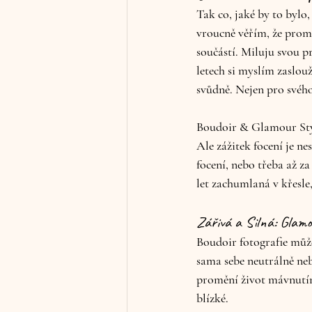
Tak co, jaké by to bylo
vroucně věřím, že promě
součástí. Miluju svou p
letech si myslím zaslouž
svůdně. Nejen pro svéh
Boudoir & Glamour Styl
Ale zážitek focení je n
focení, nebo třeba až z
let zachumlaná v křesle
Zářivá a Silná: Glamou
Boudoir fotografie můž
sama sebe neutrálně neb
promění život mávnutím 
blízké.