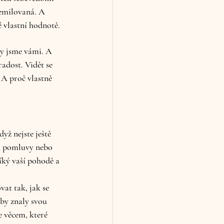
nemilovaná. A 
 vlastní hodnotě. 
ly jsme vámi. A 
adost. Vidět se 
 A proč vlastně 
yž nejste ještě 
na pomluvy nebo 
díký vaší pohodě a 
vat tak, jak se 
by znaly svou 
e věcem, které 