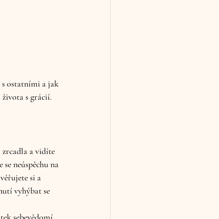
s ostatními a jak 
ivota s grácií. 
 zrcadla a vidíte 
te se neúspěchu na 
ěřujete si a 
nutí vyhýbat se 
tatek sebevědomí 