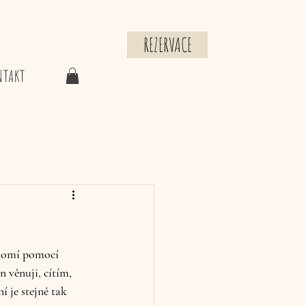
REZERVACE
NTAKT
ědomí pomocí 
 věnuji, cítím, 
í je stejně tak 