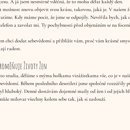
ocesu. A já jsem nesmírně vděčná, že to mohu dělat každý den. 
ratíme. Kdy máme pocit, že jsme se odpojily. Nevěřila bych, jak 
 telefon a zavolat mi. Ty pochybnosti před objenáním se na focen
 chci dodat sebevědomí a přiblížit vám, proč vám krásné smysl
ají radost.
Proměňuje Životy Žen
to studia, děláme s mýma holkama vizážistkama vše, co je v našic
evědomí. Během posledního desetiletí jsme společně rozzářily př
yl hluboký. Denně dostávám dojemné maily od žen i od jejich bl
může milovat všechny kolem sebe tak, jak si zaslouží.