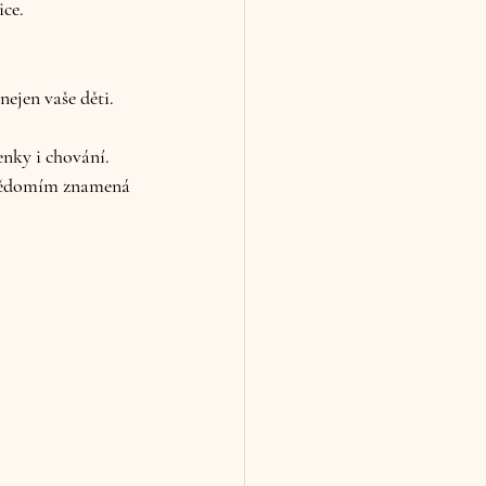
ice.
ejen vaše děti. 
nky i chování. 
bevědomím znamená 