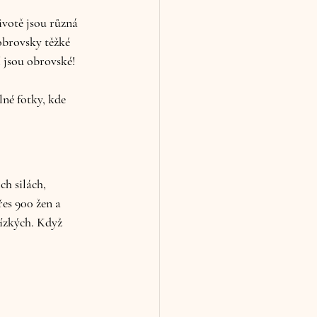
obrovsky těžké 
í jsou obrovské!
né fotky, kde 
h silách, 
es 900 žen a 
ízkých. Když 