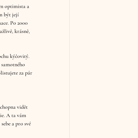
em optimista a 
 být její 
mace. Po 2000 
žlivě, krásně, 
chu kýčovitý. 
ze samotného 
istujete za pár 
schopna vidět 
ie. A ta vám 
sebe a pro své 