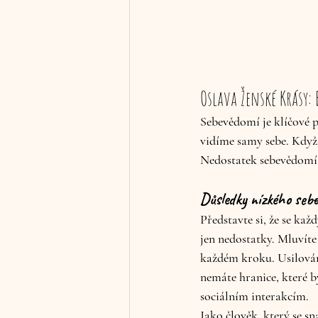
Oslava Ženské Krásy:
Sebevědomí je klíčové 
vidíme samy sebe. Když j
Nedostatek sebevědomí 
Důsledky nízkého seb
Představte si, že se kaž
jen nedostatky. Mluvíte 
každém kroku. Usilován
nemáte hranice, které b
sociálním interakcím.
Jako člověk, který se sn