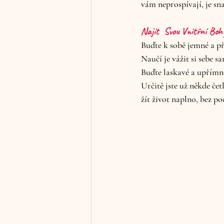
vám neprospívají, je sna
Najít  Svou Vnitřní Boh
Buďte k sobě jemné a př
Naučí je vážit si sebe s
Buďte laskavé a upřímné
Určitě jste už někde če
žít život naplno, bez po