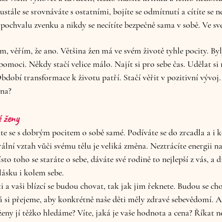
eustále se srovnáváte s ostatními, bojíte se odmítnutí a cítíte se 
pochvalu zvenku a nikdy se necítíte bezpečně sama v sobě. Ve své
em, věřím, že ano. Většina žen má ve svém životě tyhle pocity. By
moci. Někdy stačí velice málo. Najít si pro sebe čas. Udělat si r
dobí transformace k životu patří. Stačí věřit v pozitivní vývoj.
ena?
 ženy
te se s dobrým pocitem o sobě samé. Podíváte se do zrcadla a i kd
rální vztah vůči svému tělu je veliká změna. Neztrácíte energii 
to toho se staráte o sebe, dáváte své rodině to nejlepší z vás, a 
 lásku i kolem sebe.
i a vaši blízcí se budou chovat, tak jak jim řeknete. Budou se cho
 si přejeme, aby konkrétně naše děti měly zdravé sebevědomí. A
ženy jí těžko hledáme? Víte, jaká je vaše hodnota a cena? Říkat n