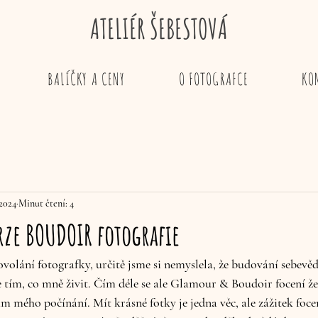
ATELIÉR ŠEBESTOVÁ
BALÍČKY A CENY
O FOTOGRAFCE
KO
 2024
Minut čtení: 4
rze BOUDOIR fotografie
ovolání fotografky, určitě jsme si nemyslela, že budování sebev
 tím, co mně živit. Čím déle se ale Glamour & Boudoir focení žen
am mého počínání. Mít krásné fotky je jedna věc, ale zážitek focen