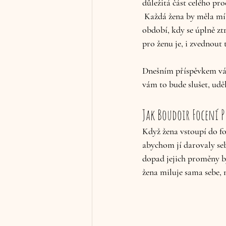
důležitá část celého pr
 Každá žena by měla mít možnost znovu objevit svou krásu, takovou, jaká je. V našem životě jsou různá 
období, kdy se úplně zt
pro ženu je, i zvednout
Dnešním příspěvkem vám
vám to bude slušet, uděl
Jak Boudoir Focení 
Když žena vstoupí do fo
abychom jí darovaly seb
dopad jejich proměny b
žena miluje sama sebe, 