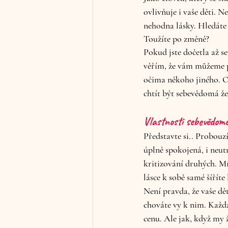
ovlivňuje i vaše děti. N
nehodna lásky. Hledáte 
Toužíte po změně?
Pokud jste dočetla až s
věřím, že vám můžeme po
očima někoho jiného. Ob
chtít být sebevědomá ž
Vlastnosti sebevědomé
Představte si.. Probouzí
úplně spokojená, i neut
kritizování druhých. Mís
lásce k sobě samé šíříte
Není pravda, že vaše dět
chováte vy k nim. Každá
cenu. Ale jak, když my 