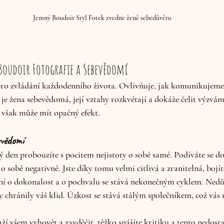
Jemný Boudoir Styl Fotek zvedne ženě sebedůvěru
 Boudoir Fotografie a Sebevědomí
pro zvládání každodenního života. Ovlivňuje, jak komunikujeme 
e žena sebevědomá, její vztahy rozkvétají a dokáže čelit výzvám ž
však může mít opačný efekt.
evědomí
dý den probouzíte s pocitem nejistoty o sobě samé. Podíváte se do
o sobě negativně. Jste díky tomu velmi citlivá a zranitelná, bojí
í o dokonalost a o pochvalu se stává nekonečným cyklem. Nedův
y chránily váš klid. Úzkost se stává stálým společníkem, což vás 
aží všem vyhovět a zavděčit, těžko snášíte kritiku a tento nedos