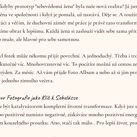
, kdyby prototyp "sebevědomá žena" byla naše nová realita? Já js
na ve společnosti i když je pomalá, už nastává. Děje se. A toužím
ráci a věřím, že duchovní záměr mé práce je právě tato transfor
íme obrat k lepšímu. Každá žena si zaslouží vidět sebe sama přita
o muže, ale hlavně pro sebe samotnou.
 fotek může někomu přijít povrchní. A jednoduchý. Třeba i tro
eskutečně víc. Mnohovrzstevně víc. To pocítíte možná už cestou 
a týden. Za měsíc. Až vám přijde Foto Album a nebo až si jím prol
, jednoho zimního večera.
r Fotografie jako Klíč k Sebelásce
e být katalyzátorem kompletní životní transformace. Když jste 
o pozitivně namísto negativně, získáváte mnoho pozitivní energ
kouzelného proutku. Ano, stačí tak málo.. Pro lepší život, pro 