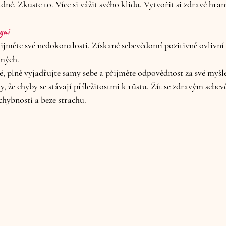
dné. Zkuste to. Více si vážit svého klidu. Vytvořit si zdravé hran
yni
ijměte své nedokonalosti. Získané sebevědomí pozitivně ovlivní n
amých.
, plně vyjadřujte samy sebe a přijměte odpovědnost za své myšle
tly, že chyby se stávají příležitostmi k růstu. Žít se zdravým se
chybností a beze strachu.