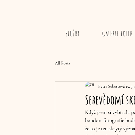
SLUŽBY
GALERIE FOTEK
All Posts
Petra Šebestová
15. 7.
Sebevědomí sk
Když jsem si vybírala p
boudoir fotografie bude
že to je ten skrytý význ