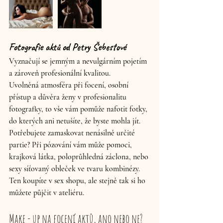
Fotografie aktů od Petry Šebestové
Vyznačují se jemným a nevulgárním pojetím 
a zároveň profesionální kvalitou.
Uvolněná atmosféra při focení, osobní 
přístup a důvěra ženy v profesionalitu 
fotografky, to vše vám pomůže nafotit fotky, 
do kterých ani netušíte, že byste mohla jít. 
Potřebujete zamaskovat nenásilně určité 
partie? 
Při pózování vám může pomoci
, 
krajková látka, poloprůhledná záclona, nebo 
sexy síťovaný obleček ve tvaru kombinézy. 
Ten koupíte v sex shopu, ale stejně tak si ho 
můžete půjčit v ateliéru.
Make - up na focení aktů, ano nebo ne?