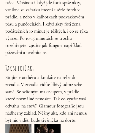
tašce. Většinou i když jde fotit spíše akty, 
vznikne ze začátku focení 1 série fotek v 
prádle, a nebo v kalhotkách podvazkovém 
pásu a punčochách. I když akty fotí žena, 
počátečních 10 minut je těžkých. i co se týká 
výrazu. Po 10-15 minutách se trochu 
rozehřejete, zjistíte jak funguje například 
pózování a uvolníte se. 
Jak se fotí akt
Stojíte v ateliéru a koukáte na sebe do 
zrcadla. V zrcadle vidíte líbivý odraz sebe 
samé. 
Se svůdným make-upem,
 v prádle 
které normálně nenosíte. Tak co využít vaší 
odvahu  na 110%?  Glamour fotografie jsou 
nádherný základ. Něžný akt, kde ani nemusí 
být nic vidět, bude třešnička na dortu.