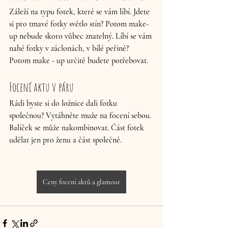
Záleží na typu fotek, které se vám líbí. Jdete 
si pro tmavé fotky světlo stín? Potom make-
up nebude skoro vůbec znatelný. Líbí se vám 
nahé fotky v záclonách, v bílé peřině? 
Potom make - up určitě budete potřebovat.
Focení aktu v páru
Rádi byste si do ložnice dali fotku 
společnou? Vytáhněte muže na focení sebou. 
Balíček se může nakombinovat. Část fotek 
udělat jen pro ženu a část společně.
Ceny focení aktů a glamour