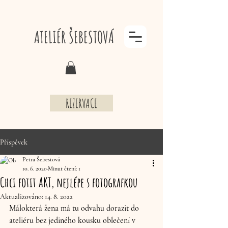
ATELIÉR ŠEBESTOVÁ
REZERVACE
Příspěvek
Petra Šebestová
10. 6. 2020
Minut čtení: 1
Chci fotit AKT, nejlépe s fotografkou
Aktualizováno:
14. 8. 2022
Málokterá žena má tu odvahu dorazit do 
ateliéru bez jediného kousku oblečení v 