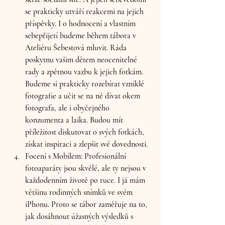
se prakticky utváří reakcemi na jejich 
příspěvky. I o hodnocení a vlastním 
sebepřijetí budeme během tábora v 
Ateliéru Šebestová mluvit. Ráda 
poskytnu vašim dětem neocenitelné 
rady a zpětnou vazbu k jejich fotkám. 
Budeme si prakticky rozebírat vzniklé 
fotografie a učit se na ně dívat okem 
fotografa, ale i obyčejného 
konzumenta a laika. Budou mít 
příležitost diskutovat o svých fotkách, 
získat inspiraci a zlepšit své dovednosti.
Focení s Mobilem
: Profesionální 
fotoaparáty jsou skvělé, ale ty nejsou v 
každodenním životě po ruce. I já mám 
většinu rodinných snímků ve svém 
iPhonu. Proto se tábor zaměřuje na to, 
jak dosáhnout úžasných výsledků s 