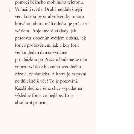
pomocí běžného mobilního telefonu. 
Vnímání světla: 
Druhá nejdůležitější 
věc, kterou by si  absolventky tohoto  
hravého tábora měli odnést, je práce se 
světlem. Projdeme si základy, jak 
pracovat s bočním světlem z okna, jak 
fotit s protisvětlem, jak a kdy fotit 
venku. Jeden den se vydáme 
procházkou po Praze a budeme se učit 
vnímat světlo z hlavního světelného 
zdroje, ze sluníčka. A která je ta první 
nejdůležitější věc? To je pózování. 
Každá slečna i žena chce vypadat na 
výsledné fotce co nejlépe. To je 
absolutní priorita. 