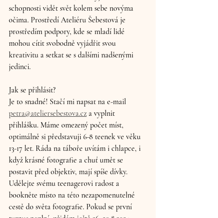
schopnosti vidět svět kolem sebe novýma 
očima. Prostředí Ateliéru Šebestová je 
prostředím podpory, kde se mladí lidé 
mohou cítit svobodně vyjádřit svou 
kreativitu a setkat se s dalšími nadšenými 
jedinci.
Jak se přihlásit?
Je to snadné! Stačí mi napsat na e-mail 
petra@ateliersebestova.cz
 a vyplnit 
přihlášku. Máme omezený počet míst, 
optimálně si představuji 6-8 teenek ve věku 
13-17 let. Ráda na táboře uvítám i chlapce, i 
když krásné fotografie a chuť umět se 
postavit před objektiv, mají spíše dívky. 
Udělejte svému teenagerovi radost a 
bookněte místo na této nezapomenutelné 
cestě do světa fotografie. Pokud se první 