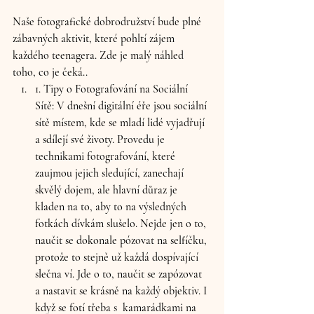
Naše fotografické dobrodružství bude plné 
zábavných aktivit, které pohltí zájem 
každého teenagera. Zde je malý náhled 
toho, co je čeká..
1. Tipy o Fotografování na Sociální 
Sítě
: V dnešní digitální éře jsou sociální 
sítě místem, kde se mladí lidé vyjadřují 
a sdílejí své životy. Provedu je 
technikami fotografování, které 
zaujmou jejich sledující, zanechají 
skvělý dojem, ale hlavní důraz je 
kladen na to, aby to na výsledných 
fotkách dívkám slušelo. Nejde jen o to, 
naučit se dokonale pózovat na selfíčku, 
protože to stejně už každá dospívající 
slečna ví. Jde o to, naučit se zapózovat 
a nastavit se krásně na každý objektiv. I 
když se fotí třeba s  kamarádkami na 