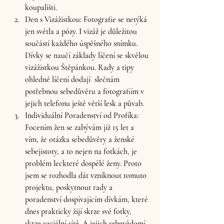
koupališti.
Den s Vizážistkou
: Fotografie se netýká 
jen světla a pózy. I vizáž je důležitou 
součástí každého úspěšného snímku. 
Dívky se naučí základy líčení se skvělou 
vizážistkou Štěpánkou. Rady a tipy 
ohledně líčení dodají  slečnám 
potřebnou sebedůvěru a fotografiím v 
jejich telefonu ještě větší lesk a půvab.
Individuální Poradenství od Profíka
: 
Focením žen se zabývám již 15 let a 
vím, že otázka sebedůvěry a ženské 
sebejistoty, a to nejen na fotkách, je 
problém leckteré dospělé ženy. Proto 
jsem se rozhodla dát vzniknout tomuto 
projektu, poskytnout rady a 
poradenství dospívajícím dívkám, které 
dnes prakticky žijí skrze své fotky, 
skrze sociální sítě. A jejich sebevědomí 