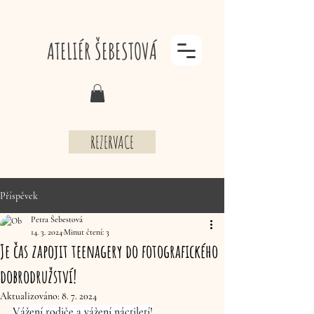
ATELIÉR ŠEBESTOVÁ
REZERVACE
Příspěvek
Petra Šebestová
14. 3. 2024
Minut čtení: 3
Je čas zapojit teenagery do fotografického
dobrodružství!
Aktualizováno:
8. 7. 2024
Vážení rodiče a vážení náctiletí!