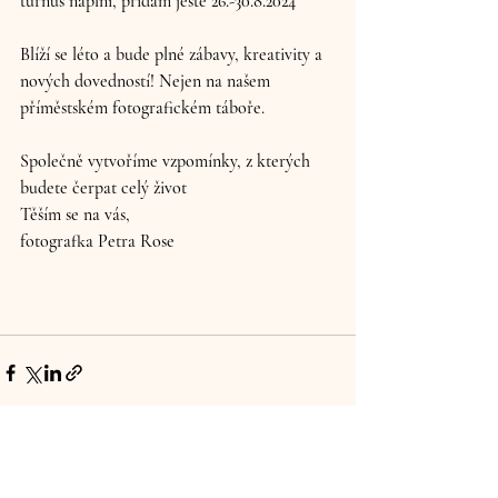
turnus naplní, přidám ještě 26.-30.8.2024
Blíží se léto a bude plné zábavy, kreativity a 
nových dovedností! Nejen na našem 
příměstském fotografickém táboře. 
Společně vytvoříme vzpomínky, z kterých 
budete čerpat celý život
Těším se na vás,
fotografka Petra Rose