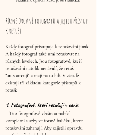
Nádherné opálení kůže, je od sluníčka?
Různé úrovně fotografů a jejich přístup 
k retuši
Každý fotograf přistupuje k retušování jinak. 
A každý fotograf také umí retušovat na 
různých levelech. Jsou fotografové, kteří 
retušování natolik nenávidí, že retuš 
"outsourcují" a mají na to lidi. V zásadě 
existují tři základní kategorie přístupů k 
retuši:
1. Fotografové, kteří retušují v ceně:
   Tito fotografové většinou nabízí 
kompletní služby ve formě balíčku, které 
retušování zahrnují. Aby zajistili opravdu 