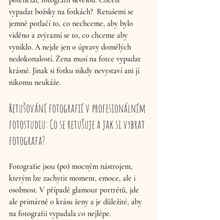
potenciál, fotografii skvělou. Chcete 
vypadat božsky na fotkách?  Retušemi se 
jemně potlačí to, co nechceme, aby bylo 
viděno a zvýrazní se to, co chceme aby 
vyniklo. A nejde jen o úpravy domělých 
nedokonalostí. Žena musí na fotce vypadat 
krásně. Jinak si fotku nikdy nevystaví ani jí 
nikomu neukáže. 
Retušování fotografií v profesionálním 
fotostudiu: Co se retušuje a jak si vybrat 
fotografa?
Fotografie jsou (po) mocným nástrojem, 
kterým lze zachytit moment, emoce, ale i 
osobnost. V případě glamour portrétů, jde 
ale primárně o krásu ženy a je důležité, aby 
na fotografii vypadala co nejlépe. 