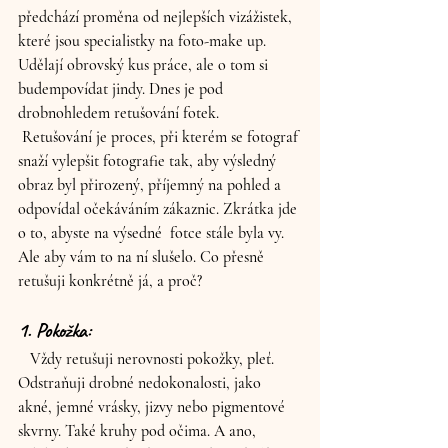
předchází proměna od nejlepších vizážistek, 
které jsou specialistky na foto-make up. 
Udělají obrovský kus práce, ale o tom si 
budempovídat jindy. Dnes je pod 
drobnohledem retušování fotek.
 Retušování je proces, při kterém se fotograf 
snaží vylepšit fotografie tak, aby výsledný 
obraz byl přirozený, příjemný na pohled a 
odpovídal očekáváním zákaznic. Zkrátka jde 
o to, abyste na výsedné  fotce stále byla vy. 
Ale aby vám to na ní slušelo. Co přesně 
retušuji konkrétně já, a proč?
1. Pokožka: 
   Vždy retušuji nerovnosti pokožky, pleť. 
Odstraňuji drobné nedokonalosti, jako 
akné, jemné vrásky, jizvy nebo pigmentové 
skvrny. Také kruhy pod očima. A ano, 