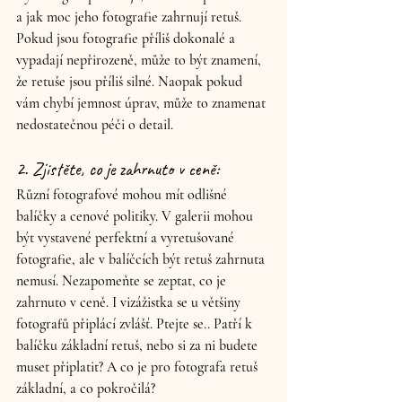
a jak moc jeho fotografie zahrnují retuš. 
Pokud jsou fotografie příliš dokonalé a 
vypadají nepřirozeně, může to být znamení, 
že retuše jsou příliš silné. Naopak pokud 
vám chybí jemnost úprav, může to znamenat 
nedostatečnou péči o detail.
2. Zjistěte, co je zahrnuto v ceně: 
Různí fotografové mohou mít odlišné 
balíčky a cenové politiky. V galerii mohou 
být vystavené perfektní a vyretušované 
fotografie, ale v balíčcích být retuš zahrnuta 
nemusí. Nezapomeňte se zeptat, co je 
zahrnuto v ceně. I vizážistka se u většiny 
fotografů připlácí zvlášť. Ptejte se.. Patří k 
balíčku základní retuš, nebo si za ni budete 
muset připlatit? A co je pro fotografa retuš 
základní, a co pokročilá?