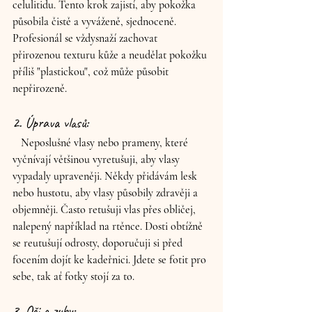
celulitidu. Tento krok zajistí, aby pokožka 
působila čistě a vyváženě, sjednoceně. 
Profesionál se vždysnaží zachovat 
přirozenou texturu kůže a neudělat pokožku 
příliš "plastickou", což může působit 
nepřirozeně.
2. Úprava vlasů: 
   Neposlušné vlasy nebo prameny, které 
vyčnívají většinou vyretušuji, aby vlasy 
vypadaly upraveněji. Někdy přidávám lesk 
nebo hustotu, aby vlasy působily zdravěji a 
objemněji. Často retušuji vlas přes obličej, 
nalepený například na rtěnce. Dosti obtížně 
se reutušují odrosty, doporučuji si před 
focením dojít ke kadeřnici. Jdete se fotit pro 
sebe, tak ať fotky stojí za to.
3. Oči a zuby: 