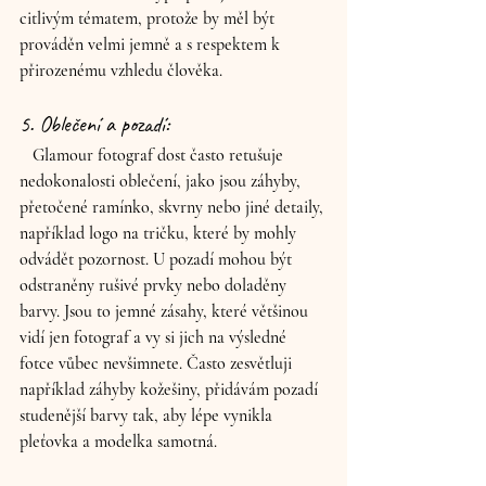
citlivým tématem, protože by měl být 
prováděn velmi jemně a s respektem k 
přirozenému vzhledu člověka.
5. Oblečení a pozadí: 
   Glamour fotograf dost často retušuje 
nedokonalosti oblečení, jako jsou záhyby, 
přetočené ramínko, skvrny nebo jiné detaily, 
například logo na tričku, které by mohly 
odvádět pozornost. U pozadí mohou být 
odstraněny rušivé prvky nebo doladěny 
barvy. Jsou to jemné zásahy, které většinou 
vidí jen fotograf a vy si jich na výsledné 
fotce vůbec nevšimnete. Často zesvětluji 
například záhyby kožešiny, přidávám pozadí 
studenější barvy tak, aby lépe vynikla 
pleťovka a modelka samotná.