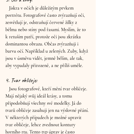
   Jiskra v očích je důležitým prvkem 
portrétu. Fotografové často zvýrazňují oči, 
zesvětlují je, odstraňují červené žilky z 
bělma nebo stíny pod řasami. Myslím, že to 
k retuším patří, protože oči jsou zkrátka 
dominantou obrazu. Občas zvýrazňuji i 
barvu očí. Například u zelených. Zuby, když 
jsou v úsměvu vidět, jemně bělím, ale tak, 
aby vypadaly přirozeně, a ne příliš uměle.
4. Tvar obličeje: 
   Jsou fotografové, kteří mění tvar obličeje. 
Mají nějaký svůj ideál krásy, a tomu 
připodobňují všechny své modelky. Já do 
tvarů obličeje zasahuji jen na výslovné přání. 
V některých případech je možné upravit 
tvar obličeje, lehce zvednout kontury 
horního rtu. Tento typ úprav je často 