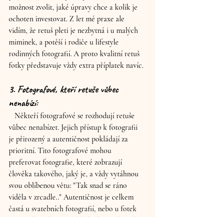
možnost zvolit, jaké úpravy chce a kolik je 
ochoten investovat. Z let mé praxe ale 
vidím, že retuš pleti je nezbytná i u malých 
miminek, a potěší i rodiče u lifestyle 
rodinných fotografií. A proto kvalitní retuš 
fotky představuje vždy extra příplatek navíc.
3. Fotografové, kteří retuše vůbec 
nenabízí:
   Někteří fotografové se rozhodují retuše 
vůbec nenabízet. Jejich přístup k fotografii 
je přirozený a autentičnost pokládají za 
prioritní. Tito fotografové mohou 
preferovat fotografie, které zobrazují 
člověka takového, jaký je, a vždy vytáhnou 
svou oblíbenou větu: "Tak snad se ráno 
viděla v zrcadle.." Autentičnost je celkem 
častá u svatebních fotografií, nebo u fotek 