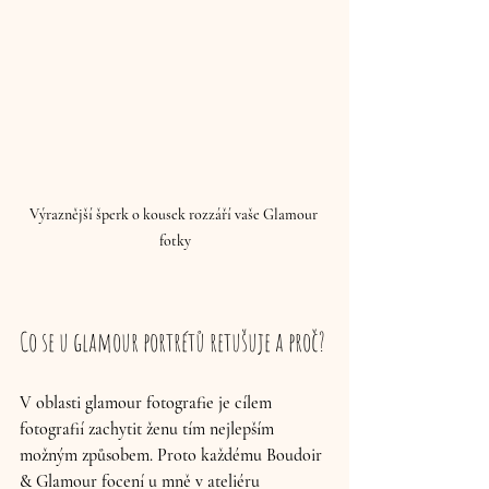
Výraznější šperk o kousek rozzáří vaše Glamour 
fotky
Co se u glamour portrétů retušuje a proč?
V oblasti glamour fotografie je cílem 
fotografií zachytit ženu tím nejlepším 
možným způsobem. Proto každému Boudoir 
& Glamour focení u mně v ateliéru 