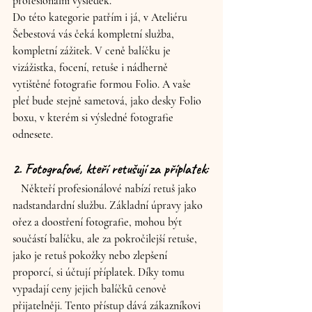
profesionální výsledek. 
Do této kategorie patřím i já, v Ateliéru 
Šebestová vás čeká kompletní služba, 
kompletní zážitek. V ceně balíčku je 
vizážistka, focení, retuše i nádherně 
vytištěné fotografie formou Folio. A vaše 
pleť bude stejně sametová, jako desky Folio 
boxu, v kterém si výsledné fotografie 
odnesete.
2. Fotografové, kteří retušují za příplatek:
   Někteří profesionálové nabízí retuš jako 
nadstandardní službu. Základní úpravy jako 
ořez a doostření fotografie, mohou být 
součástí balíčku, ale za pokročilejší retuše, 
jako je retuš pokožky nebo zlepšení 
proporcí, si účtují příplatek. Díky tomu 
vypadají ceny jejich balíčků cenově 
přijatelněji. Tento přístup dává zákazníkovi 