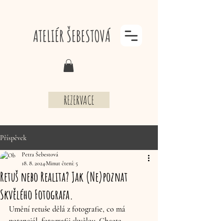
ATELIÉR ŠEBESTOVÁ
REZERVACE
Příspěvek
Petra Šebestová
18. 8. 2024
Minut čtení: 5
Retuš nebo Realita? Jak (Ne)poznat
Skvělého Fotografa.
Umění retuše dělá z fotografie, co má 