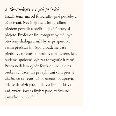
3. Komunikujte o svých přáních: 
Každá žena  má od fotografky jiné potřeby a 
očekávání. Neváhejte se s fotografkou 
předem poradit a sdělit jí, jaké úpravy si 
přejete. Profesionální fotograf by měl být 
otevřený dialogu a měl by se přizpůsobit 
vašim představám. Spolu budeme vaše 
představy o retuši konzultovat na sezení, kdy 
budeme společně vybírat fotografie k retuši. 
Proto nedělám výběr fotek online, ale na 
osobní schůzce. Už při vybírání vám přesně 
ukážu, co se retuší dá pozměnit, poupravit, 
kde se dá zúžit paže, kde vytáhnout křivku 
zad, vyretušovat záhyb v pase, zaříznuté 
ramínko, punčochu.
4. Respektujte autentičnost fotografa: 