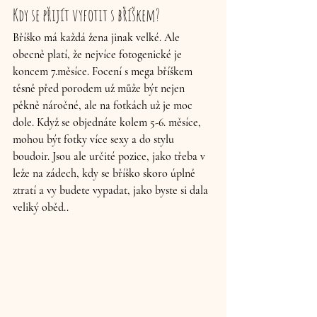
Kdy se přijít vyfotit s bříškem?
Bříško má každá žena jinak velké. Ale 
obecně platí, že nejvíce fotogenické je 
koncem 7.měsíce. Focení s mega bříškem 
těsně před porodem už může být nejen 
pěkně náročné, ale na fotkách už je moc 
dole. Když se objednáte kolem 5-6. měsíce, 
mohou být fotky více sexy a do stylu 
boudoir. Jsou ale určité pozice, jako třeba v 
leže na zádech, kdy se bříško skoro úplně 
ztratí a vy budete vypadat, jako byste si dala 
veliký oběd..