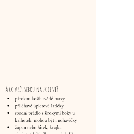
A co vzít sebou na focení?
pánskou košili světlé barvy
přiléhavé úpletové šatičky
spodní prádlo s širokými boky u 
kalhotek, mohou být i nohavičky
župan nebo šátek, krajka 