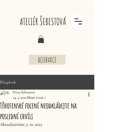
ATELIÉR ŠEBESTOVÁ
REZERVACE
Příspěvek
Petra Šebestová
24. 4. 2021
Minut čtení: 1
Těhotenské focení neodkládejte na
poslední chvíli
Aktualizováno:
5. 10. 2022