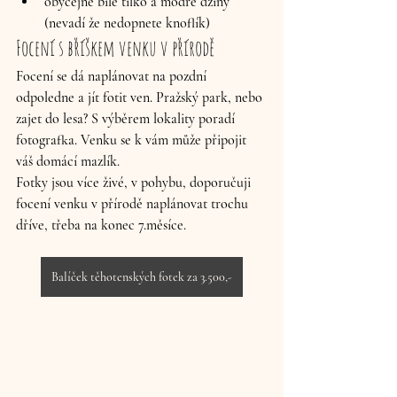
obyčejné bílé tílko a modré džíny 
(nevadí že nedopnete knoflík)
Focení s bříškem venku v přírodě
Focení se dá naplánovat na pozdní 
odpoledne a jít fotit ven. Pražský park, nebo 
zajet do lesa? S výběrem lokality poradí 
fotografka. Venku se k vám může připojit 
váš domácí mazlík. 
Fotky jsou více živé, v pohybu, doporučuji 
focení venku v přírodě naplánovat trochu 
dříve, třeba na konec 7.měsíce.
Balíček těhotenských fotek za 3.500,-