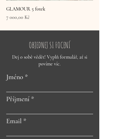
GLAMOUR 5 fotek
Cena
7 000,00 Kč
OBJEDNEJ SI FOCENÍ
Dej o sobě vědět! Vyplň formulář, ať si
povíme víc.
Jméno
Příjmení
Email