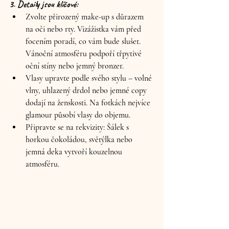
3. Detaily jsou klíčové:
Zvolte přirozený make-up s důrazem 
na oči nebo rty. Vizážistka vám před 
focením poradí, co vám bude slušet. 
Vánoční atmosféru podpoří třpytivé 
oční stíny nebo jemný bronzer. 
Vlasy upravte podle svého stylu – volné 
vlny, uhlazený drdol nebo jemné copy 
dodají na ženskosti. Na fotkách nejvíce 
glamour působí vlasy do objemu.
Připravte se na rekvizity: Šálek s 
horkou čokoládou, světýlka nebo 
jemná deka vytvoří kouzelnou 
atmosféru.