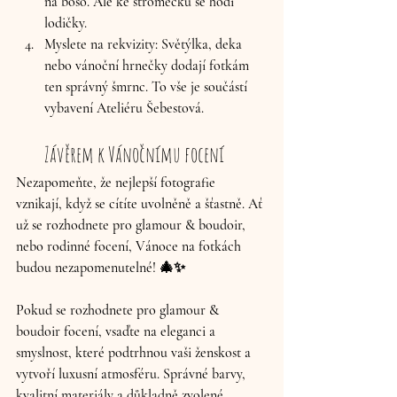
na boso. Ale ke stromečku se hodí 
lodičky.
Myslete na rekvizity:
 Světýlka, deka 
nebo vánoční hrnečky dodají fotkám 
ten správný šmrnc. To vše je součástí 
vybavení Ateliéru Šebestová.
Závěrem k Vánočnímu focení
Nezapomeňte, že nejlepší fotografie 
vznikají, když se cítíte uvolněně a šťastně. Ať 
už se rozhodnete pro glamour & boudoir, 
nebo rodinné focení, Vánoce na fotkách 
budou nezapomenutelné! 🎄✨
Pokud se rozhodnete pro glamour & 
boudoir focení, vsaďte na eleganci a 
smyslnost, které podtrhnou vaši ženskost a 
vytvoří luxusní atmosféru. Správné barvy, 
kvalitní materiály a důkladně zvolené 