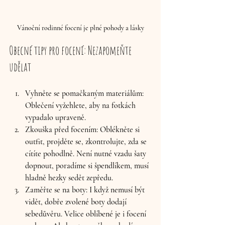
Vánoční rodinné focení je plné pohody a lásky
Obecné tipy pro focení: Nezapomeňte 
udělat
Vyhněte se pomačkaným materiálům:
Oblečení vyžehlete, aby na fotkách 
vypadalo upraveně.
Zkouška před focením:
 Oblékněte si 
outfit, projděte se, zkontrolujte, zda se 
cítíte pohodlně. Není nutné vzadu šaty 
dopnout, poradíme si špendlíkem, musí 
hladně hezky sedět zepředu.
Zaměřte se na boty:
 I když nemusí být 
vidět, dobře zvolené boty dodají 
sebedůvěru. Velice oblíbené je i focení 