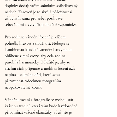
doplňky dodají vašim snímkům sofistikovaný 
nádech. Zároveň je to skvělá příležitost si 
užít chvíli sama pro sebe, posílit své 
sebevědomí a vytvořit jedinečné vzpomínky.
Pro rodinné vánoční focení je klíčem 
pohodlí, hravost a sladěnost. Nebojte se 
kombinovat klasické vánoční barvy nebo 
oblíbené zimní vzory, aby celá rodina 
působila harmonicky. Důležité je, aby se 
všichni cítili příjemně a mohli si focení užít 
naplno – zejména děti, které svou 
přirozeností vdechnou fotografiím 
neopakovatelné kouzlo.
Vánoční focení a fotografie se mohou stát 
krásnou tradicí, která vám bude každoročně 
připomínat vzácné okamžiky, ať už jste je 