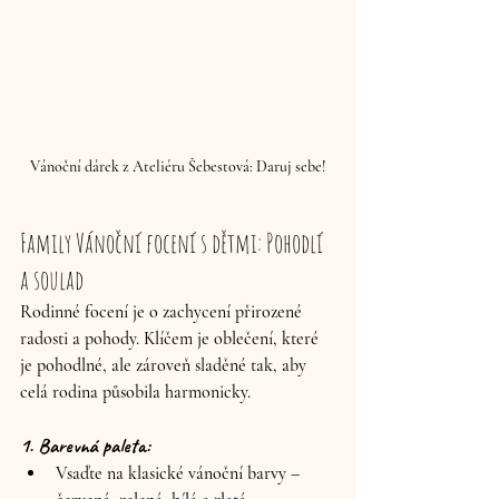
Vánoční dárek z Ateliéru Šebestová: Daruj sebe!
Family Vánoční focení s dětmi: Pohodlí 
a soulad
Rodinné focení je o zachycení přirozené 
radosti a pohody. Klíčem je oblečení, které 
je pohodlné, ale zároveň sladěné tak, aby 
celá rodina působila harmonicky.
1. Barevná paleta:
Vsaďte na klasické vánoční barvy – 