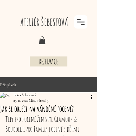
ATELIÉR ŠEBESTOVÁ
REZERVACE
Příspěvek
Petra Šebestová
25. 11. 2024
Minut čtení: 3
Jak se obléct na vánoční focení?
Tipy pro focení žen styl Glamour & 
Boudoir i pro Family focení s dětmi