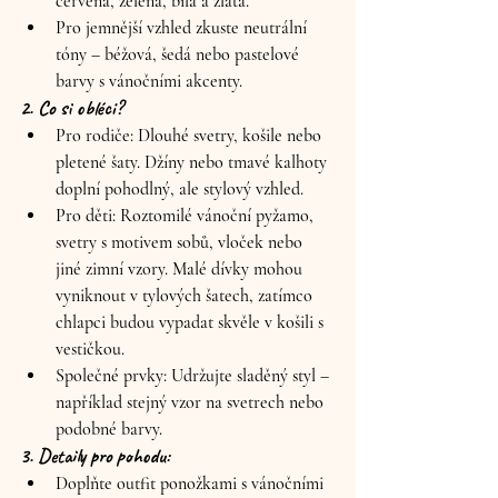
červená, zelená, bílá a zlatá.
Pro jemnější vzhled zkuste neutrální 
tóny – béžová, šedá nebo pastelové 
barvy s vánočními akcenty.
2. Co si obléci?
Pro rodiče:
 Dlouhé svetry, košile nebo 
pletené šaty. Džíny nebo tmavé kalhoty 
doplní pohodlný, ale stylový vzhled.
Pro děti:
 Roztomilé vánoční pyžamo, 
svetry s motivem sobů, vloček nebo 
jiné zimní vzory. Malé dívky mohou 
vyniknout v tylových šatech, zatímco 
chlapci budou vypadat skvěle v košili s 
vestičkou.
Společné prvky:
 Udržujte sladěný styl – 
například stejný vzor na svetrech nebo 
podobné barvy.
3. Detaily pro pohodu:
Doplňte outfit ponožkami s vánočními 