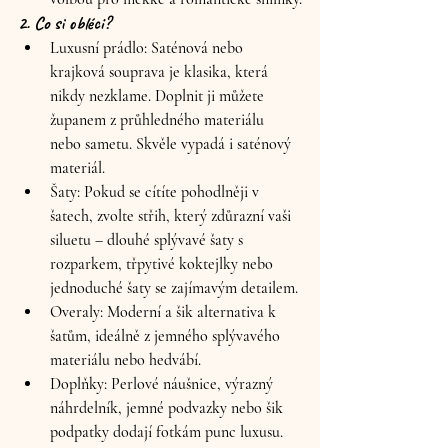
2. Co si obléci?
Luxusní prádlo:
 Saténová nebo 
krajková souprava je klasika, která 
nikdy nezklame. Doplnit ji můžete 
županem z průhledného materiálu 
nebo sametu. Skvěle vypadá i saténový 
materiál.
Šaty:
 Pokud se cítíte pohodlněji v 
šatech, zvolte střih, který zdůrazní vaši 
siluetu – dlouhé splývavé šaty s 
rozparkem, třpytivé koktejlky nebo 
jednoduché šaty se zajímavým detailem.
Overaly:
 Moderní a šik alternativa k 
šatům, ideálně z jemného splývavého 
materiálu nebo hedvábí.
Doplňky:
 Perlové náušnice, výrazný 
náhrdelník, jemné podvazky nebo šik 
podpatky dodají fotkám punc luxusu.