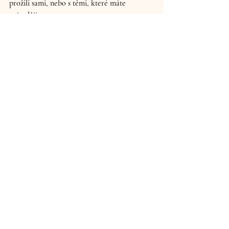
prožili sami, nebo s těmi, které máte 
nejraději.
Dejte si čas na přípravu, dopřejte si chvíli 
klidu a užijte si tento zážitek. Vánoce jsou 
přece o tom být spolu, sdílet radost a 
vytvářet vzpomínky – a přesně to vaše 
fotografie zachytí. 
Nejnovější příspěvky
Zobrazit vše