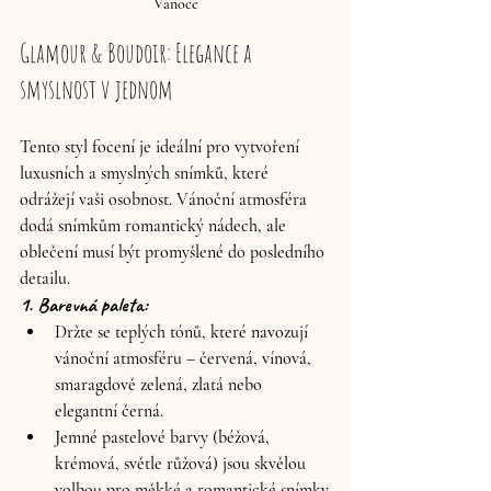
Vánoce
Glamour & Boudoir: Elegance a 
smyslnost v jednom
Tento styl focení je ideální pro vytvoření 
luxusních a smyslných snímků, které 
odrážejí vaši osobnost. Vánoční atmosféra 
dodá snímkům romantický nádech, ale 
oblečení musí být promyšlené do posledního 
detailu.
1. Barevná paleta:
Držte se teplých tónů, které navozují 
vánoční atmosféru – červená, vínová, 
smaragdově zelená, zlatá nebo 
elegantní černá.
Jemné pastelové barvy (béžová, 
krémová, světle růžová) jsou skvělou 
volbou pro měkké a romantické snímky.