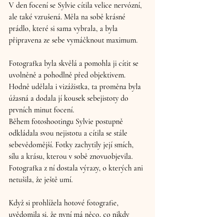
V den focení se Sylvie cítila velice nervózní, 
ale také vzrušená. Měla na sobě krásné 
prádlo, které si sama vybrala, a byla 
připravena ze sebe vymáčknout maximum. 
Fotografka byla skvělá a pomohla ji cítit se 
uvolněně a pohodlně před objektivem. 
Hodně udělala i vizážistka, ta proměna byla 
úžasná a dodala jí kousek sebejistoty do 
prvních minut focení.
Během fotoshootingu Sylvie postupně 
odkládala svou nejistotu a cítila se stále 
sebevědomější. Fotky zachytily její smích, 
sílu a krásu, kterou v sobě znovuobjevila. 
Fotografka z ní dostala výrazy, o kterých ani 
netušila, že ještě umí.
Když si prohlížela hotové fotografie, 
uvědomila si, že nyní má něco, co nikdy 