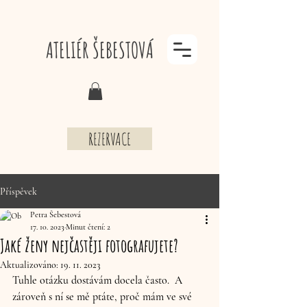
ATELIÉR ŠEBESTOVÁ
REZERVACE
Příspěvek
Petra Šebestová
17. 10. 2023
Minut čtení: 2
Jaké ženy nejčastěji fotografujete?
Aktualizováno:
19. 11. 2023
Tuhle otázku dostávám docela často.  A 
zároveň s ní se mě ptáte, proč mám ve své 