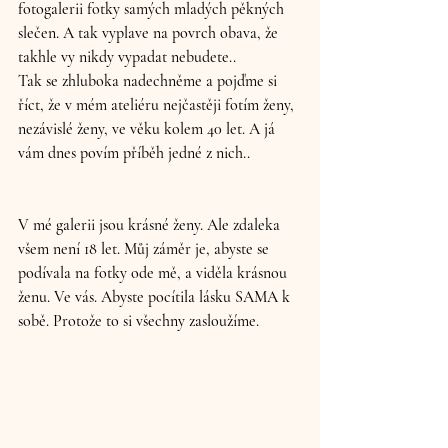
fotogalerii fotky samých mladých pěkných 
slečen. A tak vyplave na povrch obava, že 
takhle vy nikdy vypadat nebudete..
Tak se zhluboka nadechněme a pojďme si 
říct, že v mém ateliéru nejčastěji fotím ženy, 
nezávislé ženy, ve věku kolem 40 let. A já 
vám dnes povím příběh jedné z nich..
V mé galerii jsou krásné ženy. Ale zdaleka 
všem není 18 let. Můj záměr je, abyste se 
podívala na fotky ode mě, a viděla krásnou 
ženu. Ve vás. Abyste pocítila lásku SAMA k 
sobě. Protože to si všechny zasloužíme.