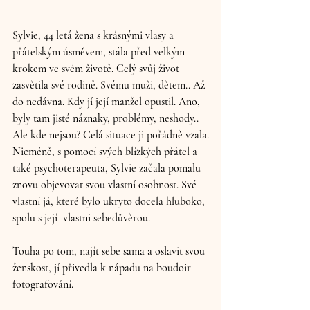
Sylvie, 44 letá žena s krásnými vlasy a 
přátelským úsměvem, stála před velkým 
krokem ve svém životě. Celý svůj život 
zasvětila své rodině. Svému muži, dětem.. Až 
do nedávna. Kdy jí její manžel opustil. Ano, 
byly tam jisté náznaky, problémy, neshody.. 
Ale kde nejsou? Celá situace ji pořádně vzala.
Nicméně, s pomocí svých blízkých přátel a 
také psychoterapeuta, Sylvie začala pomalu 
znovu objevovat svou vlastní osobnost. Své 
vlastní já, které bylo ukryto docela hluboko, 
spolu s její  vlastni sebedůvěrou.
Touha po tom, najít sebe sama a oslavit svou 
ženskost, jí přivedla k nápadu na boudoir 
fotografování.