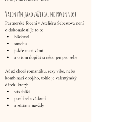
Valentýn jako zážitek, ne povinnost
Partnerské focení v Ateliéru Šebestová není 
o 
dokonalosti.Je
 to o:
blízkosti
smíchu
jiskře mezi vámi
a o tom dopřát si 
něco jen pro sebe
Ať už chceš romantiku, sexy vibe, nebo 
kombinaci obojího, tohle je valentýnský 
dárek, který:
vás sblíží
posílí sebevědomí
a zůstane navždy