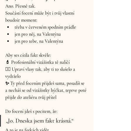
Ano. Přesně tak.
Součástí focení může být i 
tvůj vlastní 
boudoir moment
:
třeba v 
červeném spodním prádle
jen pro něj, na Valentýna
jen pro tebe, na Valentýna
Aby ses cítila fakt skvěle:
💄 
Profesionální vizážistka
 tě nalíčí
💇‍♀️ 
Upraví vlasy
 tak, aby ti to slušelo a 
vydrželo
✨ Ty před focením přijdeš sama, posadíš se 
a necháš se od vizážistky hýčkat, teprve poté 
přijde do ateliéru tvůj přítel
Do focení jdeš s pocitem, že:
„Jo. Dneska jsem fakt krásná.“
A to je na fotkách vidět.