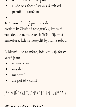
nemusíš vědět, jak pózovat
a kde se z focení stává 
zážitek od 
prvního okamžiku
✨ 
Krásný, útulný prostor
 s denním 
světlem✨ 
Zkušená fotografka
, která tě 
navede, ale nebude tě tlačit✨ 
Příjemná 
atmosféra
, kde se nestydíš být sama sebou
A hlavně – je to místo, kde vznikají fotky, 
které jsou:
romantické
smyslné
moderní
ale pořád vkusné
Jak může valentýnské focení vypadat?
💕 Romantika v šatech