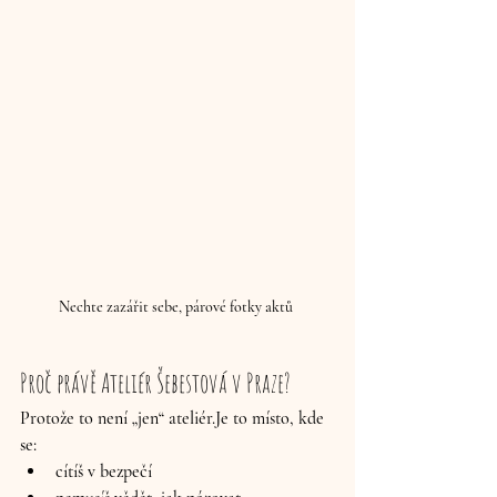
Nechte zazářit sebe, párové fotky aktů 
Proč právě Ateliér Šebestová v Praze?
Protože to není „jen“ 
ateliér.Je
 to místo, kde 
se:
cítíš 
v bezpečí