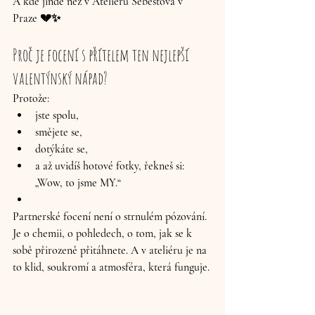
A kde jinde než v 
Ateliéru Šebestová v 
Praze
 💔✨
Proč je focení s přítelem ten nejlepší 
valentýnský nápad?
Protože:
jste spolu,
smějete se,
dotýkáte se,
a až uvidíš hotové fotky, řekneš si
: 
„Wow, to jsme MY.“
Partnerské focení není o strnulém pózování. 
Je o chemii, o pohledech, o tom, jak se k 
sobě přirozeně přitáhnete. A v ateliéru je na 
to klid, soukromí a atmosféra, která funguje.