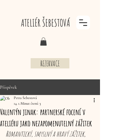
ATELIÉR ŠEBESTOVÁ
REZERVACE
Příspěvek
Petra Šebestová
14. 1.
Minut čtení: 3
Valentýn jinak: partnerské focení v
ateliéru jako nezapomenutelný zážitek
Romantický, smyslný a hravý zážitek, 