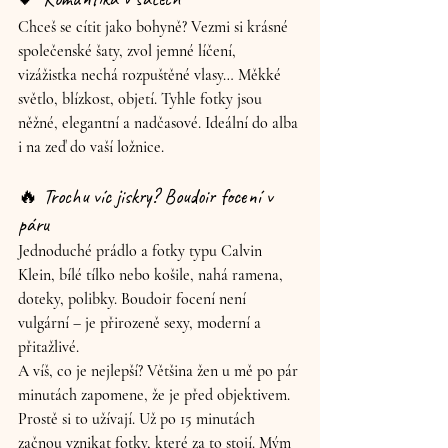
Chceš se cítit jako bohyně? Vezmi si 
krásné 
společenské šaty
, zvol jemné líčení, 
vizážistka nechá rozpuštěné vlasy… Měkké 
světlo, blízkost, objetí. Tyhle fotky jsou 
něžné, elegantní a nadčasové
. Ideální do alba 
i na zeď do vaší ložnice.
🔥 Trochu víc jiskry? Boudoir focení v 
páru
Jednoduché prádlo a fotky typu 
Calvin 
Klein
, bílé tílko nebo košile, nahá ramena, 
doteky, polibky. Boudoir focení není 
vulgární – je 
přirozeně sexy
, moderní a 
přitažlivé.
A víš, co je nejlepší? Většina žen u mě po pár 
minutách zapomene, že je před objektivem. 
Prostě si to užívají. Už po 15 minutách 
začnou vznikat fotky, které za to stojí. Mým 