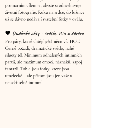
promárním cílem je, abyste si odnesli svoje 
životní fotografie. Ruku na srdce, do ložnice 
už se dávno nedávají svatební fotky v oválu.
🖤 Umělecké akty – světlo, stín a důvěra
Pro páry, které chtějí ještě něco víc HOT. 
Černé pozadí, dramatické světlo, nahé 
siluety těl.
 Minimum odhalených intimních 
partií, ale maximum emocí, náznaků, zapoj 
fantazii. Tohle jsou fotky, které jsou 
umělecké – ale přitom jsou jen vaše a 
neuvěřitelně intimní.